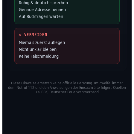
Ruhig & deutlich sprechen
Genaue Adresse nennen
Auf Rückfragen warten
✕ VERMEIDEN
Niemals zuerst auflegen
Nicht unklar bleiben
Keine Falschmeldung
Diese Hinweise ersetzen keine offizielle Beratung. Im Zweifel immer
dem Notruf 112 und den Anweisungen der Einsatzkräfte folgen. Quellen
u.a. BBK, Deutscher Feuerwehrverband.