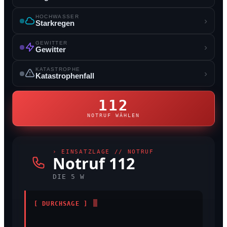
HOCHWASSER
›
Starkregen
GEWITTER
›
Gewitter
KATASTROPHE
›
Katastrophenfall
112
NOTRUF WÄHLEN
› EINSATZLAGE //
NOTRUF
Notruf 112
DIE 5 W
[ DURCHSAGE ]