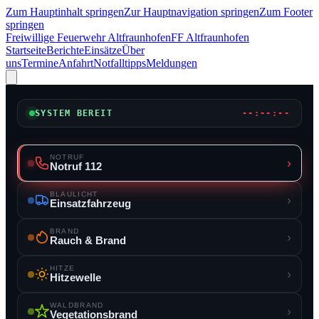
Zum Hauptinhalt springen
Zur Hauptnavigation springen
Zum Footer
springen
Freiwillige Feuerwehr Altfraunhofen
FF Altfraunhofen
Startseite
Berichte
Einsätze
Über
uns
Termine
Anfahrt
Notfalltipps
Meldungen
SYSTEM BEREIT
--:--:--
NOTRUF
›
Notruf 112
BLAULICHT
›
Einsatzfahrzeug
BRAND
›
Rauch & Brand
HITZE
›
Hitzewelle
WALDBRAND
›
Vegetationsbrand