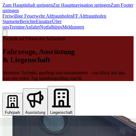
Zum Hauptinhalt springen
Zur Hauptnavigation springen
Zum Footer
springen
Freiwillige Feuerwehr Altfraunhofen
FF Altfraunhofen
Startseite
Berichte
Einsätze
Über
uns
Termine
Anfahrt
Notfalltipps
Meldungen
Technik im Dienst der Sicherheit
Fahrzeuge, Ausrüstung
& Liegenschaft
Moderne Technik, gepflegt und einsatzbereit – ein Blick auf das,
was uns jeden Tag handlungsfähig macht.
Fuhrpark
Ausrüstung
Liegenschaft